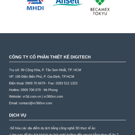
CÔNG TY CỔ PHẦN THIẾT KẾ DIGITECH
Trụ sở:
99 Cộng Hòa, P. Tân Sơn Nhất, TP. HCM
VP:
195 Điện Biên Phủ, P. Gia Định, TP.HCM
Điện thoại:
0909 70 6679 -
Fax:
0283 512 1323
Hotline:
0909 706 679 - Mr.Phong
Website:
vr3d.com.vn
|
vr360vn.com
Email:
contact@vr360vn.com
DỊCH VỤ
-Số hóa các địa điểm du lịch bằng công nghệ 3D thực tế ảo
-Làm sao để thu hút khách du lịch nghỉ dưỡng đến resort bằng thực tế ảo ?